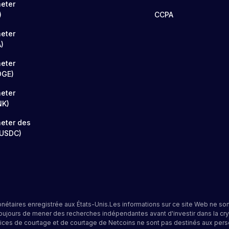
eter
)
CCPA
eter
)
eter
OGE)
eter
NK)
eter des
(USDC)
onétaires enregistrée aux États-Unis.Les informations sur ce site Web ne s
ujours de mener des recherches indépendantes avant d'investir dans la cry
vices de courtage et de courtage de Netcoins ne sont pas destinés aux perso