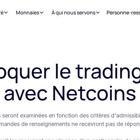
ré
Monnaies
À qui nous servons
Personne-res
oquer le tradin
avec Netcoins
eront examinées en fonction des critères d'admissibil
mandes de renseignements ne recevront pas de répon