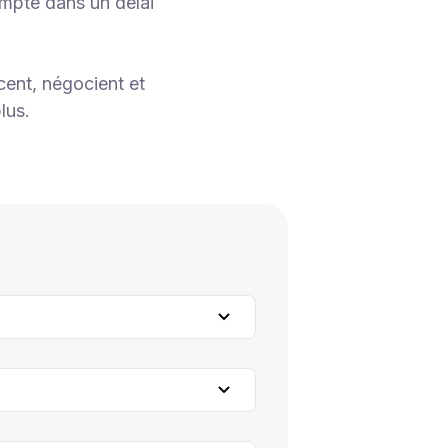
mpte dans un délai
cent, négocient et
lus.