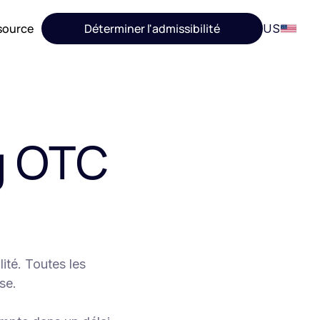
source
Déterminer l'admissibilité
US
g OTC
ité. Toutes les
se.