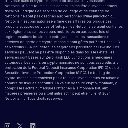
d'investir dans la crypto-monnaie ou tout autre investissement.
Netcoins USA ne fournit aucun conseil en matière d'investissement,
fiscal ou juridique.Les services de courtage et de courtage de
Netcoins ne sont pas destinés aux personnes d'une juridiction où
Netcoins n'est pas autorisée à faire des affaires ou lorsque ces
produits et autres services offerts par les Netcoins seraient contraires
aux règlements sur les valeurs mobilières ou aux autres lois et
réglementations locales de cette juridiction.Les transactions et
services de garde de crypto-monnaie sont gérés par Zero Hash LLC
et Netcoins USA Inc. détenues et gardées par Netcoins USA Inc. Les
services peuvent ne pas être disponibles dans tous les états, les
services sont basés sur Zero Hash LLC
Juridictions américaines
autorisées
.
Les actifs en cryptomonnaies ne sont pas assujettis à la
protection de la Federal Deposit Insurance Corporation (FDIC) ou de la
Securities Investor Protection Corporation (SIPC). Le trading de
crypto-monnaie ne convient pas à tous les investisseurs en raison du
nombre de risques encourus. La valeur de toute crypto-monnaie, y
compris les actifs numériques rattachés à la monnaie fiat, aux
matières premières ou à tout autre actif, peut être nulle. © 2024
Netcoins Inc. Tous droits réservés.