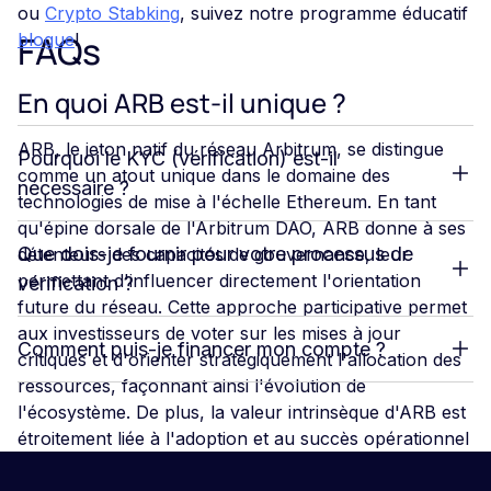
ou
Crypto Stabking
, suivez notre programme éducatif
FAQs
blogue
!
En quoi ARB est-il unique ?
ARB, le jeton natif du réseau Arbitrum, se distingue
Pourquoi le KYC (vérification) est-il
comme un atout unique dans le domaine des
nécessaire ?
technologies de mise à l'échelle Ethereum. En tant
qu'épine dorsale de l'Arbitrum DAO, ARB donne à ses
Que dois-je fournir pour votre processus de
détenteurs des capacités de gouvernance, leur
permettant d'influencer directement l'orientation
vérification ?
future du réseau. Cette approche participative permet
aux investisseurs de voter sur les mises à jour
Comment puis-je financer mon compte ?
critiques et d'orienter stratégiquement l'allocation des
ressources, façonnant ainsi l'évolution de
l'écosystème. De plus, la valeur intrinsèque d'ARB est
étroitement liée à l'adoption et au succès opérationnel
d'Arbitrum. Alors que la plateforme continue d'attirer
une base plus large de développeurs et d'utilisateurs,