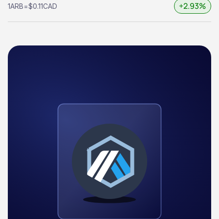
+2.93%
1
ARB
=
$0.11
CAD