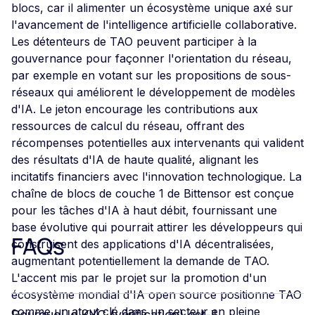
blocs, car il alimenter un écosystème unique axé sur
l'avancement de l'intelligence artificielle collaborative.
Les détenteurs de TAO peuvent participer à la
gouvernance pour façonner l'orientation du réseau,
par exemple en votant sur les propositions de sous-
réseaux qui améliorent le développement de modèles
d'IA. Le jeton encourage les contributions aux
ressources de calcul du réseau, offrant des
récompenses potentielles aux intervenants qui valident
des résultats d'IA de haute qualité, alignant les
incitatifs financiers avec l'innovation technologique. La
chaîne de blocs de couche 1 de Bittensor est conçue
pour les tâches d'IA à haut débit, fournissant une
base évolutive qui pourrait attirer les développeurs qui
FAQs
construisent des applications d'IA décentralisées,
augmentant potentiellement la demande de TAO.
L'accent mis par le projet sur la promotion d'un
écosystème mondial d'IA open source positionne TAO
comme un atout clé dans un secteur en pleine
Pourquoi le KYC (vérification) est-il