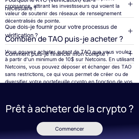
croissance, attirant les investisseurs qui voient la
nécessaire ?
valeur de soutenir des réseaux de renseignement
décentralisés de pointe.
Que dois-je fournir pour votre processus de
vérification ?
Combien de TAO puis-je acheter ?
Vous pouvez acheter autant de TAO que vous voulez
Comment puis-je financer mon compte ?
à partir d'un minimum de 10$ sur Netcoins. En utilisant
Netcoins, vous pouvez déposer et échanger des TAO
sans restrictions, ce qui vous permet de créer ou de
diversifier votre portefeuille crypto en fonction de vos
besoins.
Qu'est-ce que l'avenir réserve à
Prêt à acheter de la crypto ?
TAO ?
Commencer
L'avenir du jeton TAO de Bittensor présente un
potentiel important alors que le projet pousse à