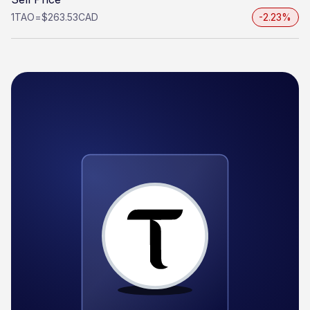
1
TAO
=
$263.53
CAD
-2.23%