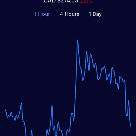
CAD $274.03
-2.23%
1 Hour
4 Hours
1 Day