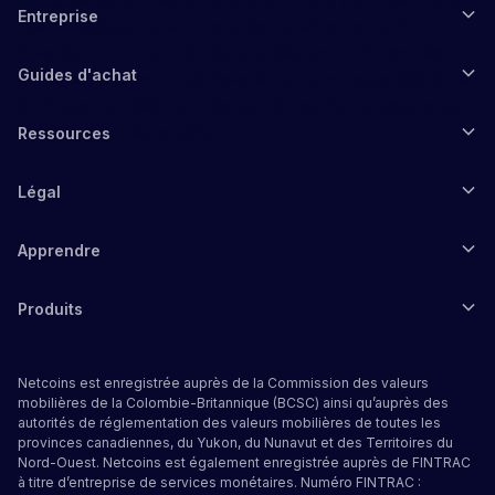
Entreprise
des investisseurs soucieux de l'environnement. En
favorisant un marché décentralisé pour l'innovation
Guides d'achat
en IA, la TAO pourrait devenir un atout essentiel dans
le virage mondial vers des systèmes de renseignement
ouverts et collaboratifs.
Ressources
Légal
Apprendre
Produits
Netcoins est enregistrée auprès de la Commission des valeurs
mobilières de la Colombie-Britannique (BCSC) ainsi qu’auprès des
autorités de réglementation des valeurs mobilières de toutes les
provinces canadiennes, du Yukon, du Nunavut et des Territoires du
Nord-Ouest. Netcoins est également enregistrée auprès de FINTRAC
à titre d’entreprise de services monétaires. Numéro FINTRAC :