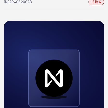
1
NEAR
=
$2.20
CAD
-2.18%