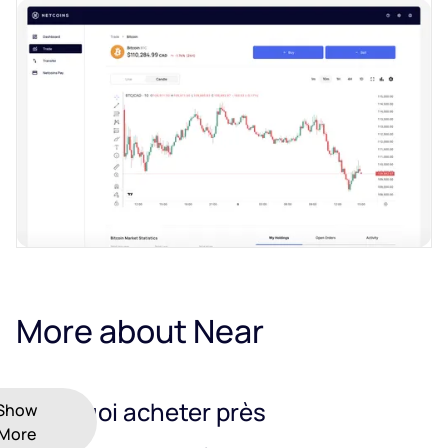
More about Near
Pourquoi acheter près
Show
More