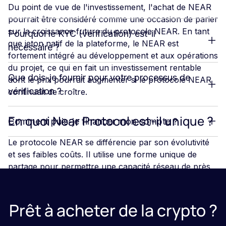
Du point de vue de l'investissement, l'achat de NEAR
pourrait être considéré comme une occasion de parier
sur la croissance future du protocole NEAR. En tant
Pourquoi le KYC (vérification) est-il
que jeton natif de la plateforme, le NEAR est
nécessaire ?
fortement intégré au développement et aux opérations
du projet, ce qui en fait un investissement rentable
Que dois-je fournir pour votre processus de
dont le prix pourrait augmenter si le protocole NEAR
vérification ?
continuait de croître.
En quoi Near Protocol est-il unique ?
Comment puis-je financer mon compte ?
Le protocole NEAR se différencie par son évolutivité
et ses faibles coûts. Il utilise une forme unique de
partage pour permettre une capacité réseau de près
de 100 000 transactions par seconde. De plus, NEAR
cherche à offrir des frais de transaction nettement
moins chers que
Ethereum
.
Prêt à acheter de la crypto ?
Le partage est un concept selon lequel les données