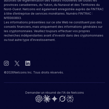
DApps, qui peuvent être utilisées pour une gamme de
autorités de réglementation des valeurs mobilières de toutes les
provinces canadiennes, du Yukon, du Nunavut et des Territoires du
choses comme les jeux, la finance et les réseaux
Nord-Ouest. Netcoins est également enregistrée auprès de FINTRAC
sociaux. Cependant, le NEAR peut aussi le faire à une
à titre d’entreprise de services monétaires. Numéro FINTRAC :
fraction du coût.
M15560893.
Les informations présentées sur ce site Web ne constituent pas des
conseils financiers, mais uniquement des informations générales sur
Que pouvez-vous faire avec Near
les cryptomonnaies. Veuillez toujours effectuer vos propres
recherches indépendantes avant d’investir dans des cryptomonnaies
ou tout autre type d’investissement.
NEAR est un jeton ERC-20 natif du protocole NEAR
(en d'autres termes, NEAR est son jeton utilitaire
officiel). Avec un plafond d'offre de 1 milliard de
jetons, le NEAR peut être détenu comme un
investissement à long terme qui pourrait servir de
couverture contre des facteurs tels que l'inflation.
©
2026
Netcoins Inc. Tous droits réservés.
Cependant, en plus de détenir le jeton à long terme, il
y a plusieurs choses qui peuvent être faites avec lui.
Le NEAR est utilisé comme jeton de gouvernance du
Demander un résumé de l'IA de Netcoins
protocole NEAR et peut être utilisé pour voter sur
différentes propositions par ses utilisateurs. Votre droit
de vote dépend du nombre de jetons que vous