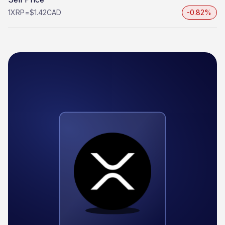
1
XRP
=
$1.42
CAD
-0.82%