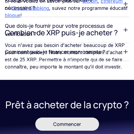
Si vous voulez en savoir plus sur
Bitcoin
,
Ethereum
nécessaire ?
ou
Crypto Stabking
, suivez notre programme éducatif
blogue
!
Que dois-je fournir pour votre processus de
Combien de XRP puis-je acheter ?
vérification ?
Vous n'avez pas besoin d'acheter beaucoup de XRP
Comment puis-je financer mon compte ?
pour commencer ! Notre montant minimum d'achat
est de 25 XRP. Permettre à n'importe qui de se faire
connaître, peu importe le montant qu'il doit investir.
Échoses à considérer avant
d'investir dans XRP
Prêt à acheter de la crypto ?
J'aime
bitcoins
et d'autres crypto-monnaies, le XRP a
créé des millionnaires du jour au lendemain, mais il a
également fait perdre aux gens leur richesse. L'achat
Commencer
de XRP est toujours considéré comme un
investissement risqué compte tenu de sa volatilité.