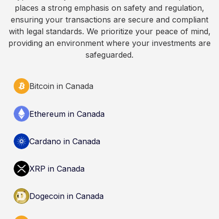
places a strong emphasis on safety and regulation,
Always do your own research and consult
ensuring your transactions are secure and compliant
qualified professionals before making decisions
with legal standards. We prioritize your peace of mind,
related to cryptocurrency.
providing an environment where your investments are
safeguarded.
Bitcoin in Canada
Ethereum in Canada
Cardano in Canada
XRP in Canada
Dogecoin in Canada