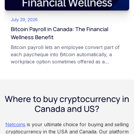
points of failure. This article is for educational
and informational purposes only. It does not
July 29, 2026
constitute financial, legal, or professional advice.
Always do your own research and consult
Bitcoin Payroll in Canada: The Financial
qualified professionals before making decisions
Wellness Benefit
related to cryptocurrency.
Bitcoin payroll lets an employee convert part of
each paycheque into Bitcoin automatically, a
workplace option sometimes offered as a
financial wellness benefit. Participation is
voluntary, contributions are converted on
payday using dollar-cost averaging, and the
employee owns the Bitcoin directly, held with a
Where to buy cryptocurrency in
custodian or moved to a personal wallet.
Employers keep paying in Canadian dollars, and
Canada and US?
because Bitcoin is volatile, balances can rise or
fall. This article is for educational and
Netcoins
is your ultimate choice for buying and selling
informational purposes only. It does not
cryptocurrency in the USA and Canada. Our platform
constitute financial, legal, or professional advice.