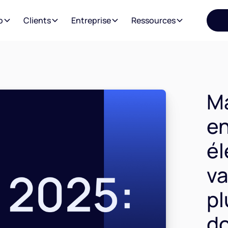
o
Clients
Entreprise
Ressources
Ma
en
él
va
pl
do