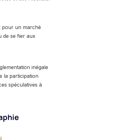
ct pour un marché
u de se fier aux
églementation inégale
 la participation
ces spéculatives à
raphie