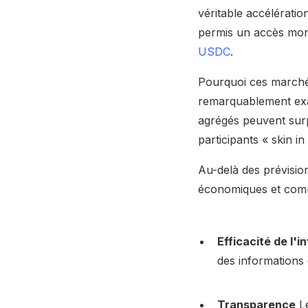
véritable accélératio
permis un accès mond
USDC
.
Pourquoi ces marchés 
remarquablement exac
agrégés peuvent surp
participants « skin in
Au-delà des prévision
économiques et comm
Efficacité de l'i
des informations 
Transparence
Le