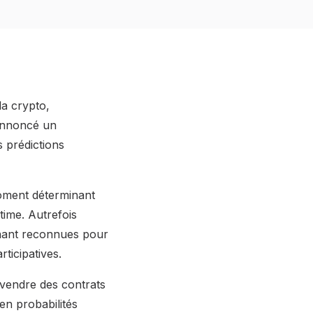
la crypto,
 annoncé un
s prédictions
moment déterminant
time. Autrefois
nant reconnues pour
ticipatives.
 vendre des contrats
en probabilités