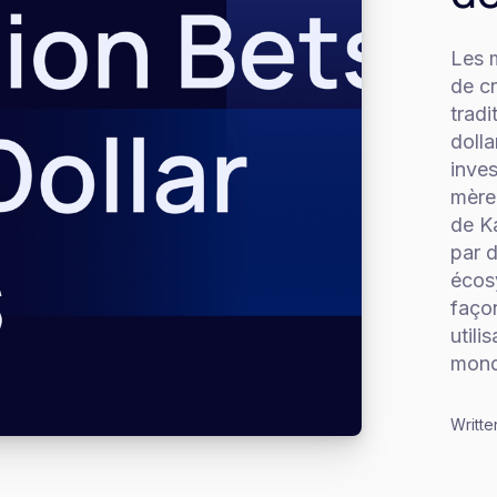
Les 
de cr
tradi
doll
inves
mère
de K
par d
écos
façon
utili
mond
Writte