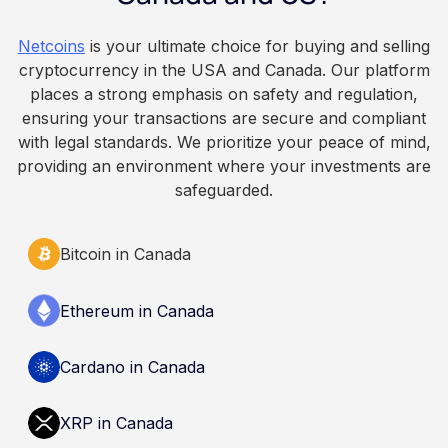
because Bitcoin is volatile, balances can rise or
fall. This article is for educational and
Netcoins
is your ultimate choice for buying and selling
informational purposes only. It does not
cryptocurrency in the USA and Canada. Our platform
constitute financial, legal, or professional advice.
places a strong emphasis on safety and regulation,
Always do your own research and consult
ensuring your transactions are secure and compliant
qualified professionals before making decisions
with legal standards. We prioritize your peace of mind,
related to cryptocurrency.
providing an environment where your investments are
safeguarded.
Bitcoin in Canada
Ethereum in Canada
Cardano in Canada
XRP in Canada