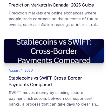
Prediction Markets in Canada: 2026 Guide
Prediction markets are online exchanges where
people trade contracts on the outcome of future
events, such as inflation readings or interest rate
decisions. Each contract is a Yes or No question
priced between 0 and 100 that reflects the
market's implied probability of that outcome. In
Canada, access to these products is limited and
regulated. This article is for educational and
informational purposes only. It does not
constitute financial, legal, or professional advice.
August 4, 2026
Always do your own research and consult
qualified professionals before making decisions
Stablecoins vs SWIFT: Cross-Border
related to cryptocurrency or event contracts.
Payments Compared
Risk warning: Event contracts, also called
SWIFT moves money by sending secure
prediction market contracts, are high-risk
payment instructions between correspondent
derivative products. A contract can expire at
banks, a process that can take days to clear and
zero, which means you can lose the entire