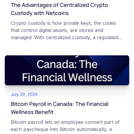
The Advantages of Centralized Crypto
Custody with Netcoins
Crypto custody is how private keys, the codes
that control digital assets, are stored and
managed. With centralized custody, a regulated
platform such as Netcoins holds and secures
those keys for you using institutional cold
storage. With self-custody, you hold your own
keys directly. Each model carries different
responsibilities, security trade-offs, and potential
points of failure. This article is for educational
and informational purposes only. It does not
July 29, 2026
constitute financial, legal, or professional advice.
Always do your own research and consult
Bitcoin Payroll in Canada: The Financial
qualified professionals before making decisions
Wellness Benefit
related to cryptocurrency.
Bitcoin payroll lets an employee convert part of
each paycheque into Bitcoin automatically, a