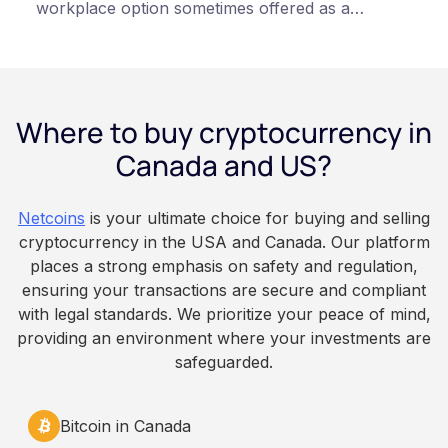
workplace option sometimes offered as a
financial wellness benefit. Participation is
voluntary, contributions are converted on
payday using dollar-cost averaging, and the
employee owns the Bitcoin directly, held with a
Where to buy cryptocurrency in
custodian or moved to a personal wallet.
Employers keep paying in Canadian dollars, and
Canada and US?
because Bitcoin is volatile, balances can rise or
fall. This article is for educational and
Netcoins
is your ultimate choice for buying and selling
informational purposes only. It does not
cryptocurrency in the USA and Canada. Our platform
constitute financial, legal, or professional advice.
places a strong emphasis on safety and regulation,
Always do your own research and consult
ensuring your transactions are secure and compliant
qualified professionals before making decisions
with legal standards. We prioritize your peace of mind,
related to cryptocurrency.
providing an environment where your investments are
safeguarded.
Bitcoin in Canada